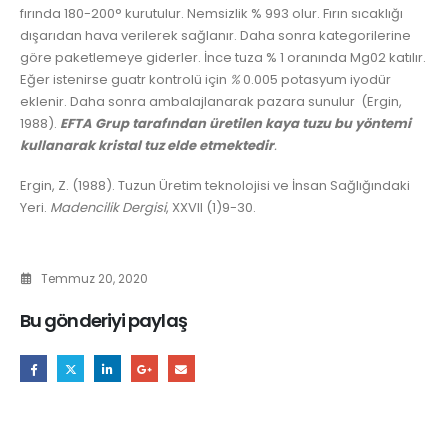
fırında 180-200° kurutulur. Nemsizlik % 993 olur. Fırın sıcaklığı
dışarıdan hava verilerek sağlanır. Daha sonra kategorilerine
göre paketlemeye giderler. İnce tuza % 1 oranında Mg02 katılır.
Eğer istenirse guatr kontrolü için
%
0.005 potasyum iyodür
eklenir. Daha sonra ambalajlanarak pazara sunulur (Ergin,
1988).
EFTA Grup tarafından üretilen kaya tuzu bu yöntemi
kullanarak kristal tuz elde etmektedir
.
Ergin, Z. (1988). Tuzun Üretim teknolojisi ve İnsan Sağlığındaki
Yeri.
Madencilik Dergisi
, XXVII (1)9-30.
Temmuz 20, 2020
Bu gönderiyi paylaş